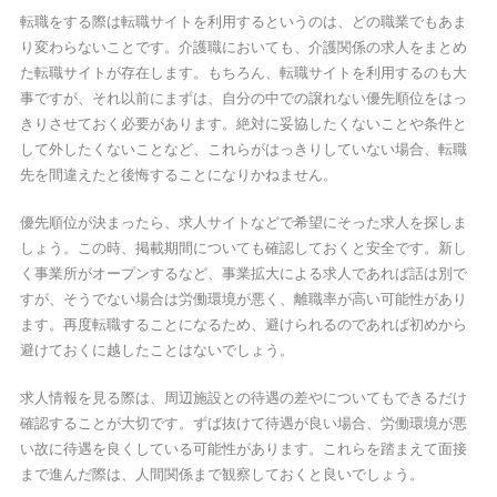
転職をする際は転職サイトを利用するというのは、どの職業でもあま
り変わらないことです。介護職においても、介護関係の求人をまとめ
た転職サイトが存在します。もちろん、転職サイトを利用するのも大
事ですが、それ以前にまずは、自分の中での譲れない優先順位をはっ
きりさせておく必要があります。絶対に妥協したくないことや条件と
して外したくないことなど、これらがはっきりしていない場合、転職
先を間違えたと後悔することになりかねません。
優先順位が決まったら、求人サイトなどで希望にそった求人を探しま
しょう。この時、掲載期間についても確認しておくと安全です。新し
く事業所がオープンするなど、事業拡大による求人であれば話は別で
すが、そうでない場合は労働環境が悪く、離職率が高い可能性があり
ます。再度転職することになるため、避けられるのであれば初めから
避けておくに越したことはないでしょう。
求人情報を見る際は、周辺施設との待遇の差やについてもできるだけ
確認することが大切です。ずば抜けて待遇が良い場合、労働環境が悪
い故に待遇を良くしている可能性があります。これらを踏まえて面接
まで進んだ際は、人間関係まで観察しておくと良いでしょう。